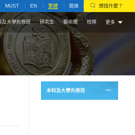
MUST
EN
繁體
简体
想找什麼？
科及大學先修班
研究生
藝術團
校隊
更多
本科及大學先修班