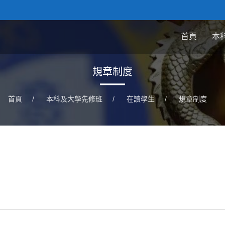
首頁
本
規章制度
首頁
/
本科及大學先修班
/
在讀學生
/
規章制度