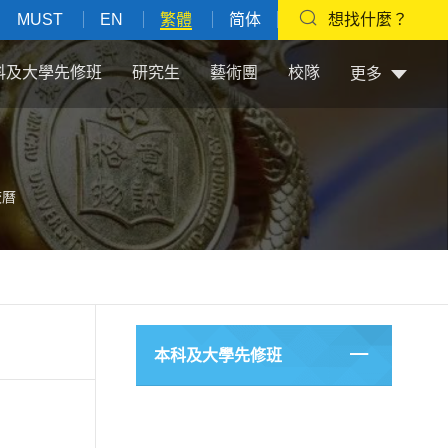
MUST
EN
繁體
简体
想找什麼？
科及大學先修班
研究生
藝術團
校隊
更多
校曆
本科及大學先修班