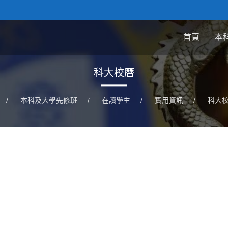
首頁
本
科大校曆
/
本科及大學先修班
/
在讀學生
/
實用資訊
/
科大